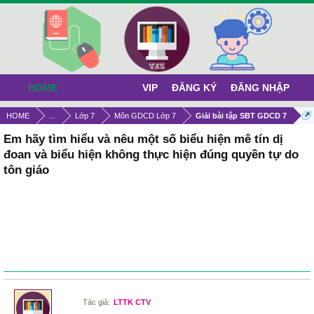
HOME
VIP
ĐĂNG KÝ
ĐĂNG NHẬP
HOME
...
Lớp 7
Môn GDCD Lớp 7
Giải bài tập SBT GDCD 7
Em hãy tìm hiểu và nêu một số biểu hiện mê tín dị
đoan và biểu hiện không thực hiện đúng quyền tự do
tôn giáo
Tác giả:
LTTK CTV