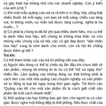
và gây thiệt hại không nhỏ cho các doanh nghiệp. Còn ý kiến
của anh (chị) ?
c) Khi một mẫu quảng cáo nói ra rả trên ti vi rằng, hãy uống thật
nhiều thuốc bổ mỗi ngày, con bạn sẽ mắt sáng, chiều cao tăng
vọt, trí thông minh, sự mẫn tuệ được tăng cường, nghĩa là họ
muốn... ?
d) Có phải là chúng ta đã bỏ phí quá nhiều danh hiệu, mà cụ thể
là danh hiệu hoa hậu, bởi chúng ta không khai thấc nó cho
những việc chung của xã hội, các cô gái đẹp được “dán nhãn
hoa hậu” xong là vinh danh cho mình, còn xã hội thì chẳng
được thêm gì hết ?
Trả lời:
Có thể tham khảo các câu trả lời phỏng vấn sau đây:
a) Người tiêu dùng có thế bị chiêu dụ lần đầu khi chưa biết về
sản phẩm, nhưng tôi không tin là họ có thể “trẻ và ngây thơ”
nhiều lần. Làm quảng cáo không đúng sự thật không phải là
cách làm của một nhà quảng cáo chuyên nghiệp và sản phẩm
sẽ tự động bị loại bỏ ngay trong thời gian ngắn. Tôi thích câu
“Quảng cáo tốt cho một sản phẩm tồi là cách giết chết sản
phẩm đó một cách nhanh nhất”.
b) Một quảng cáo hay không bao giờ làm cho người ta có cảm
giác được nghe một thồng điệp bị thổi phồng. Nếu thực chất của