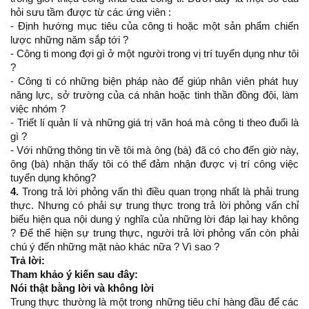
hỏi sưu tầm được từ các ứng viên :
- Định hướng mục tiêu của công ti hoặc một sản phẩm chiến
lược những năm sắp tới ?
- Công ti mong đợi gì ở một người trong vị trí tuyển dụng như tôi
?
- Công ti có những biện pháp nào đế giúp nhân viên phát huy
năng lực, sở trường của cá nhân hoặc tinh thần đồng đội, làm
việc nhóm ?
- Triết lí quản lí và những giá trị văn hoá mà công ti theo đuổi là
gì ?
- Với những thông tin về tôi mà ông (bà) đã có cho đến giờ này,
ông (bà) nhận thấy tôi có thể đảm nhận được vị trí công việc
tuyển dụng không?
4.
Trong trả lời phỏng vấn thì điều quan trọng nhất là phải trung
thực. Nhưng có phải sự trung thực trong trả lời phỏng vấn chỉ
biểu hiện qua nội dung ý nghĩa của những lời đáp lại hay không
? Để thể hiện sự trung thực, người trả lời phỏng vấn còn phải
chú ý đến những mặt nào khác nữa ? Vì sao ?
Trả lời:
Tham khảo ý kiến sau đây:
Nói thật bằng lời và không lời
Trung thực thường là một trong những tiêu chí hàng đầu để các