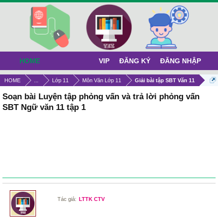
HOME
VIP
ĐĂNG KÝ
ĐĂNG NHẬP
HOME
...
Lớp 11
Môn Văn Lớp 11
Giải bài tập SBT Văn 11
Soạn bài Luyện tập phỏng vấn và trả lời phỏng vấn
SBT Ngữ văn 11 tập 1
Tác giả:
LTTK CTV