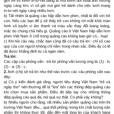
giới trẻ thì kênh in-tơ-nét đang là một kênh đối thoại ảnh hưởng
ngày càng lớn, vì số giờ mà giới trẻ dành cho việc lướt mạng
in-tơ-nét ngày càng nhiều hơn.
b) Tất nhiên là quảng cáo hấp dẫn hơn phim, nhất là đối với trẻ
con. Nếu các bạn để ý sẽ thấy trẻ con không rời mắt khỏi màn
hình vô tuyến vì âm thanh và màu sắc thay đổi loang loáng,
mặc dù chúng chả hiểu gì. Quảng cáo ở Việt Nam hấp dẫn hơn
phim Việt Nam ở chỗ trong quảng cáo không bao giờ có... họp!
c) Khi hỏi câu này, chắc bạn cũng đã có câu trả lời : chỉ số cao
quý của con người không chỉ nằm trong nhan sắc. Điều ấy có lẽ
đã được khẳng định từ cả ngàn năm.
Trả lời:
Các cặp câu phỏng vấn - trả lời phỏng vấn tương ứng là: (1) - b;
(2) - a; (3) - c.
2.
Anh (chị) sẽ trả lời như thế nào trước các câu phỏng vấn sau
đây:
a) Có ý kiến đánh giá rằng, người tiêu dùng Việt Nam “trẻ và
ngây thơ” nên thường dễ bị “lừa” bởi các thông điệp quảng cáo
khi chọn mua sản phẩm. Điều đó tiếp tay cho những thông
điệp,quảng cáo quá đà, nói quá sự thật. Có phải vậy không?
b) Nhiều người cho rằng, rất nhiều sản phẩm quảng cáo trên thị
trường Việt Nam đều... quá thổi phồng, trong khi chất lượng sản
phẩm thì không thực tốt, dẫn đến mất lòng tin của khách hàng