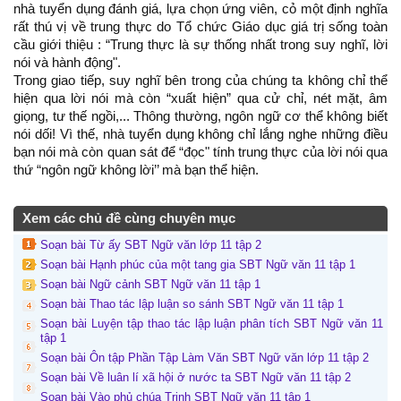
nhà tuyển dụng đánh giá, lựa chọn ứng viên, cỏ một định nghĩa
rất thú vị về trung thực do Tổ chức Giáo dục giá trị sống toàn
cầu giới thiệu : “Trung thực là sự thống nhất trong suy nghĩ, lời
nói và hành động".
Trong giao tiếp, suy nghĩ bên trong của chúng ta không chỉ thể
hiện qua lời nói mà còn “xuất hiện” qua cử chỉ, nét mặt, âm
giọng, tư thế ngồi,... Thông thường, ngôn ngữ cơ thể không biết
nói dối! Vì thế, nhà tuyển dụng không chỉ lắng nghe những điều
bạn nói mà còn quan sát để “đọc" tính trung thực của lời nói qua
thứ “ngôn ngữ không lời’’ mà bạn thể hiện.
Xem các chủ đề cùng chuyên mục
Soạn bài Từ ấy SBT Ngữ văn lớp 11 tập 2
Soạn bài Hạnh phúc của một tang gia SBT Ngữ văn 11 tập 1
Soạn bài Ngữ cảnh SBT Ngữ văn 11 tập 1
Soạn bài Thao tác lập luận so sánh SBT Ngữ văn 11 tập 1
Soạn bài Luyện tập thao tác lập luận phân tích SBT Ngữ văn 11
tập 1
Soạn bài Ôn tập Phần Tập Làm Văn SBT Ngữ văn lớp 11 tập 2
Soạn bài Về luân lí xã hội ở nước ta SBT Ngữ văn 11 tập 2
Soạn bài Vào phủ chúa Trịnh SBT Ngữ văn 11 tập 1