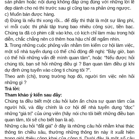
sản phẩm hoặc nội dung không đáp ứng đúng với những lời lẽ
đẹp dành cho nó thì trước sau gì cũng tạo ra phản ứng ngược.
c) Muốn bán được hàng.
d) Đúng là nếu thi xong rồi... để đấy thì thật là một sự lãng phí,
vì mỗi cuộc thi phải tập trung bao nhiêu công sức, tiền bạc.
Chúng ta đã có phim cất vào kho, có kịch chỉ làm màu trong hội
diễn, chắc chẳng nên có thêm hoa hậu chỉ để ngấm nhìn.
3.
Trong những cuộc phỏng vấn nhằm tìm kiếm cơ hội làm việc,
một số nhà tuyển dụng có thể chủ động đề nghị: “Bây giờ, bạn
có thể hỏi những vấn đề mình quan tâm”, hoặc “Nếu được hỏi
chúng tôi, bạn sẽ hỏi những điều gì ? Bạn quan tâm điều gì khi
dự định ứng tuyển vào công ti chúng tôi ?”.
Theo anh (chị), trong trường họp đó, người tìm việc nên hỏi
những gì ?
Trả lời:
Tham khảo ý kiến sau đây:
Chúng ta đều biết một câu hỏi luôn ẩn chứa sự quan tâm của
người hỏi, và đây chính là cơ hội để nhà tuyển dụng “đọc"
những “giá trị” của ứng viên (hãy nói cho tôi biết những điều bạn
quan tâm, tôi sẽ cho biết bạn là ai).
Những câu hỏi “đắt giá” ở đây là những câu hỏi nhằm khai thác
thông tin chiều sâu, thường những thông tin này ít xuất hiện
trong giới thiệu công khai của công ti. Dưới đây là một số câu