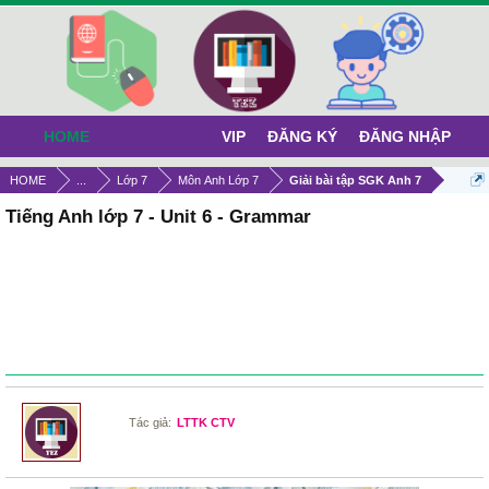
HOME
VIP
ĐĂNG KÝ
ĐĂNG NHẬP
HOME
...
Lớp 7
Môn Anh Lớp 7
Giải bài tập SGK Anh 7
Tiếng Anh lớp 7 - Unit 6 - Grammar
Tác giả:
LTTK CTV