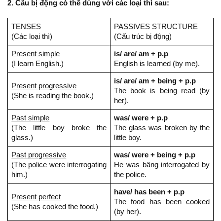
2. Câu bị động có thể dùng với các loại thì sau:
TENSES
PASSIVES STRUCTURE
(Các loại thì)
(Cấu trúc bị động)
Present simple
is/ are/ am + p.p
(I learn English.)
English is learned (by me).
is/ are/ am + being + p.p
Present progressive
The book is being read (by
(She is reading the book.)
her).
Past simple
was/ were + p.p
(The little boy broke the
The glass was broken by the
glass.)
little boy.
Past progressive
was/ were + being + p.p
(The police were interrogating
He was bâng interrogated by
him.)
the police.
have/ has been + p.p
Present perfect
The food has been cooked
(She has cooked the food.)
(by her).