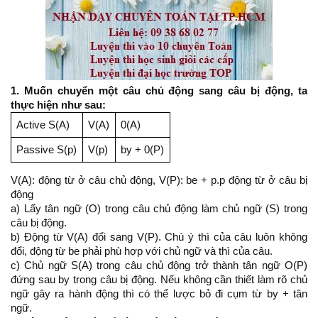
1. Muốn chuyển một câu chủ động sang câu bị động, ta
thực hiện như sau:
Active S(A)
V(A)
0(A)
Passive S(p)
V(p)
by + 0(P)
V(A): động từ ở câu chủ động, V(P): be + p.p động từ ở câu bị
động
a) Lấy tân ngữ (O) trong câu chủ động làm chủ ngữ (S) trong
câu bị động.
b) Động từ V(A) đổi sang V(P). Chú ý thì của câu luôn không
đổi, động từ be phải phù hợp với chủ ngữ và thì của câu.
c) Chủ ngữ S(A) trong câu chủ động trở thành tân ngữ O(P)
đứng sau by trong câu bị động. Nếu không cần thiết làm rõ chủ
ngữ gây ra hành động thì có thể lược bỏ đi cụm từ by + tân
ngữ.