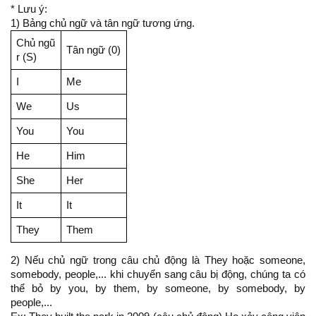
* Lưu ý:
1) Bảng chủ ngữ và tân ngữ tương ứng.
Chủ ngũ
Tân ngữ (0)
r (S)
I
Me
We
Us
You
You
He
Him
She
Her
It
It
They
Them
2) Nếu chủ ngữ trong câu chủ động là They hoặc someone,
somebody, people,... khi chuyển sang câu bị động, chúng ta có
thể bỏ by you, by them, by someone, by somebody, by
people,...