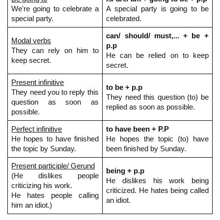
We're going to celebrate a
A special party is going to be
special party.
celebrated.
can/ should/ must,... + be +
Modal verbs
p.p
They can rely on him to
He can be relied on to keep
keep secret.
secret.
Present infinitive
to be + p.p
They need you to reply this
They need this question (to) be
question as soon as
replied as soon as possible.
possible.
Perfect infinitive
to have been + P.P
He hopes to have finished
He hopes the topic (to) have
the topic by Sunday.
been finished by Sunday.
Present participle/ Gerund
being + p.p
(He dislikes people
He dislikes his work being
criticizing his work.
criticized. He hates being called
He hates people calling
an idiot.
him an idiot.)