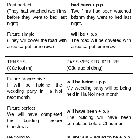
Past perfect
had been + p.p
(They had watched two films
Two films had been watched
before they went to bed last
btfznm they went to bed last
night)
night.
Future simple
will be + p.p
(They will cover the road with
The road will be covered with
a red carpet tomorrow.)
a red carpet tomorrow.
TENSES
PASSIVES STRUCTURE
(Các loại thì)
(Cấu trúc bị động)
Future progressive
will be being + p.p
I will be holding the
My wedding party will be being
wedding party in Ha Noi
held in Ha Noi next month.
next month.
Future perfect
will have been + p.p
We will have completed
The building will have been
the building before
completed before Christmas.
Christmas.
Be going to
is/ are/ am + going to be + p.p