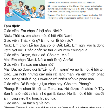
Tạm dịch:
Giáo viên: Em chọn lễ hội nào, Nick?
Nick: Thật ra, em chọn một lễ hội Việt Nam!
Giáo viên: Thật không? Em chọn lễ hội nào?
Nick: Em chọn Lễ hội đua voi ở Đắk Lắk. Em nghĩ voi là động
vật tuyệt vời. Chắc chắn sẽ thú vị khi xem chúng đua.
Giáo viên: Được, thú vị đó. Còn em, Mai?
Mai: Em chọn Diwali. Nó là một lễ hội Ấn Độ
Giáo viên: Tại sao em chọn nó?
Mai: Dạ, nó được gọi là “Lễ hội Ánh sáng” và nó là một lễ hội tôn
giáo. Em nghĩ những cây nến rất lãng mạn, và em thích pháo
hoa. Trong suốt lễ hội Diwali có rất nhiều nến và pháo hoa.
Giáo viên: Đó là một sự lựa chọn hay. Còn em, Phong?
Phong: Em chọn lễ hội La Tomatina. Nó được tổ chức ở Tây
Ban Nha ở một thị trấn nhỏ gọi là Bunol. Nó là một lễ hội mùa để
ăn mừng việc thu hoạch cà chua.
Giáo viên: Em thích gì về nó?