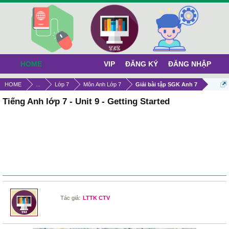
HOME
VIP
ĐĂNG KÝ
ĐĂNG NHẬP
HOME
...
Lớp 7
Môn Anh Lớp 7
Giải bài tập SGK Anh 7
Tiếng Anh lớp 7 - Unit 9 - Getting Started
Tác giả:
LTTK CTV