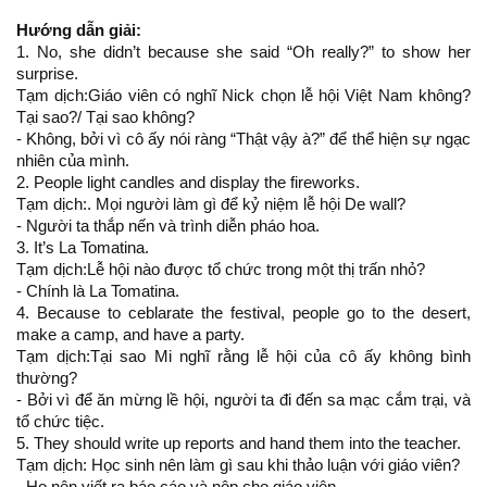
Hướng dẫn giải:
1. No, she didn’t because she said “Oh really?” to show her
surprise.
Tạm dịch:Giáo viên có nghĩ Nick chọn lễ hội Việt Nam không?
Tại sao?/ Tại sao không?
- Không, bởi vì cô ấy nói ràng “Thật vậy à?” để thể hiện sự ngạc
nhiên của mình.
2. People light candles and display the fireworks.
Tạm dịch:. Mọi người làm gì để kỷ niệm lễ hội De wall?
- Người ta thắp nến và trình diễn pháo hoa.
3. It’s La Tomatina.
Tạm dịch:Lễ hội nào được tổ chức trong một thị trấn nhỏ?
- Chính là La Tomatina.
4. Because to ceblarate the festival, people go to the desert,
make a camp, and have a party.
Tạm dịch:Tại sao Mi nghĩ rằng lễ hội của cô ấy không bình
thường?
- Bởi vì để ăn mừng lề hội, người ta đi đến sa mạc cắm trại, và
tổ chức tiệc.
5. They should write up reports and hand them into the teacher.
Tạm dịch: Học sinh nên làm gì sau khi thảo luận với giáo viên?
- Họ nên viết ra báo cáo và nộp cho giáo viên