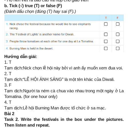
b. Tick (
√
) true (T) or false (F)
(Đánh dấu chọn (đúng (T) hay sai (F).)
Hướng dẫn giải:
1. T
Tạm dịch:Nick chọn lễ hội này bởi vì anh ấy muốn xem đua voi.
2. T
Tạm dịch:“LỄ HỘI ÁNH SÁNG” là một tên khác của Diwali.
3. F
Tạm dịch:Người ta ném cà chua vào nhau trong một ngày ở La
Tomatina. (for one hour only)
4. T
Tạm dịch:Lễ hội Burning Man được tổ chức ở sa mạc.
Bài 2
Task 2. Write the festivals in the box under the pictures.
Then listen and repeat.