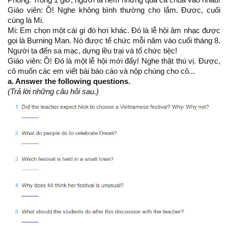
Phong: Trong 1 giờ, người ta ném những quả cà chua vào nhau!
Giáo viên: Ồ! Nghe không bình thường cho lắm. Được, cuối
cùng là Mi.
Mi: Em chọn một cái gì đó hơi khác. Đó là lễ hội âm nhạc được
gọi là Burning Man. Nó được tể chức mỗi năm vào cuối tháng 8.
Người ta đến sa mạc, dựng lều trại và tổ chức tiệc!
Giáo viên: Ồ! Đó là một lễ hội mới đấy! Nghe thật thú vị. Được,
cô muốn các em viết bài báo cáo và nộp chúng cho cô...
a. Answer the following questions.
(Trả lời những câu hỏi sau.)